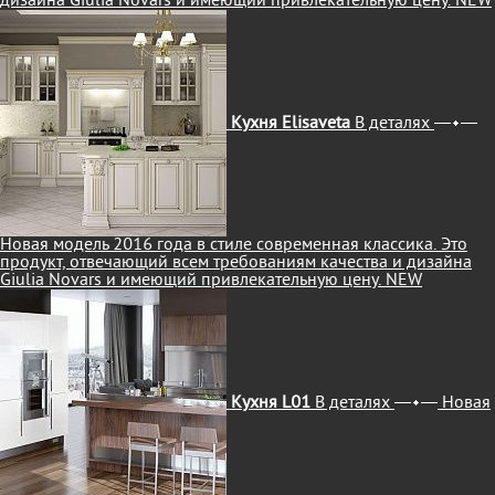
дизайна Giulia Novars и имеющий привлекательную цену.
NEW
Кухня Elisaveta
В деталях
Новая модель 2016 года в стиле современная классика. Это
продукт, отвечающий всем требованиям качества и дизайна
Giulia Novars и имеющий привлекательную цену.
NEW
Кухня L01
В деталях
Новая